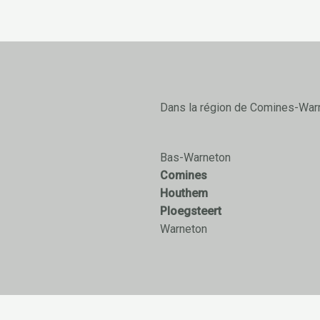
Dans la région de Comines-War
Bas-Warneton
Comines
Houthem
Ploegsteert
Warneton