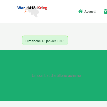
Aller
au
Accueil
contenu
Dimanche 16 janvier 1916
Un combat d’artillerie acharné
.