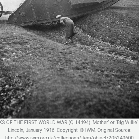
F THE FIRST WORLD WAR (Q 14494) ‘Mother’ or ‘Big Willie’ on
Lincoln, January 1916. Copyright: © IWM. Original Source:
http://www.iwm.org.uk/collections/item/object/205249600