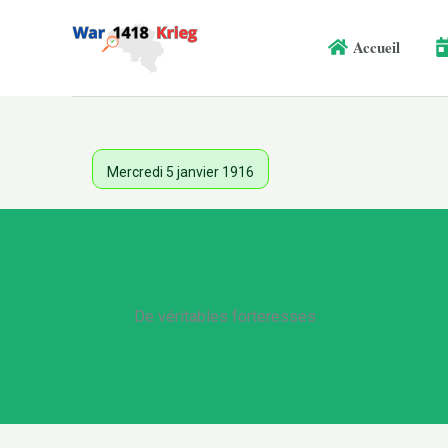
Aller
au
Accueil
contenu
Mercredi 5 janvier 1916
De véritables forteresses
.