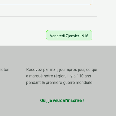
Vendredi 7 janvier 1916
neton
Recevez par mail, jour après jour, ce qui
a marqué notre région, il y a 110 ans
pendant la première guerre mondiale.
Oui, je veux m'inscrire !