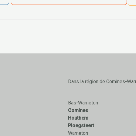
Dans la région de Comines-War
Bas-Warneton
Comines
Houthem
Ploegsteert
Warneton