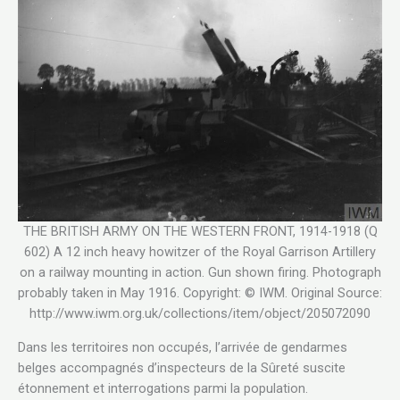
THE BRITISH ARMY ON THE WESTERN FRONT, 1914-1918 (Q
602) A 12 inch heavy howitzer of the Royal Garrison Artillery
on a railway mounting in action. Gun shown firing. Photograph
probably taken in May 1916. Copyright: © IWM. Original Source:
http://www.iwm.org.uk/collections/item/object/205072090
Dans les territoires non occupés, l’arrivée de gendarmes
belges accompagnés d’inspecteurs de la Sûreté suscite
étonnement et interrogations parmi la population.