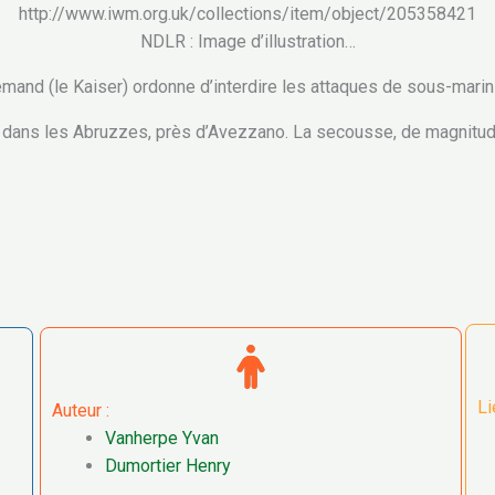
http://www.iwm.org.uk/collections/item/object/205358421
NDLR : Image d’illustration…
emand (le Kaiser) ordonne d’interdire les attaques de sous-mari
lie, dans les Abruzzes, près d’Avezzano. La secousse, de magnitud
Li
Auteur :
Vanherpe Yvan
Dumortier Henry