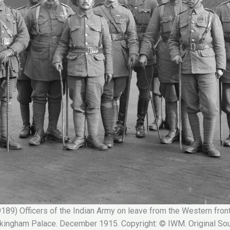
9) Officers of the Indian Army on leave from the Western front,
kingham Palace. December 1915. Copyright: © IWM. Original Sou