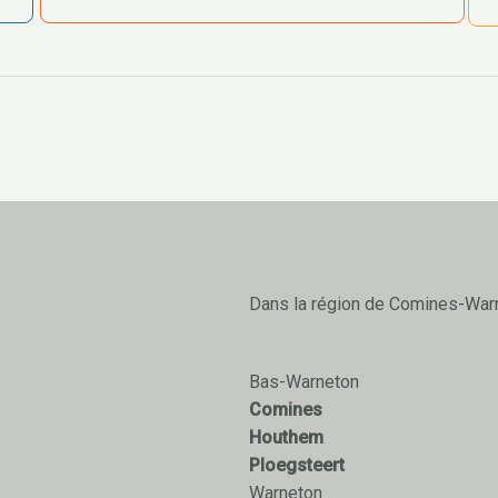
Dans la région de Comines-War
Bas-Warneton
Comines
Houthem
Ploegsteert
Warneton