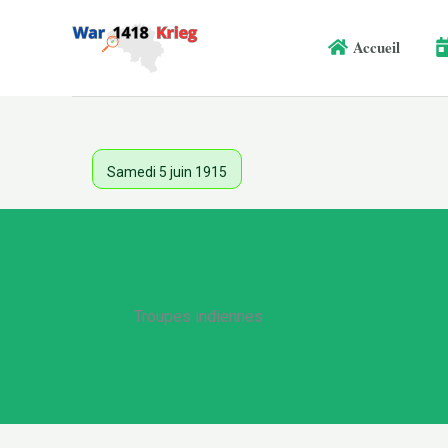
Aller
au
Accueil
contenu
Samedi 5 juin 1915
Troupes indiennes