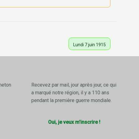
Lundi 7 juin 1915
neton
Recevez par mail, jour après jour, ce qui
a marqué notre région, il y a 110 ans
pendant la première guerre mondiale.
Oui, je veux m'inscrire !