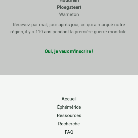
Houthem
Ploegsteert
Warneton
Recevez par mail, jour après jour, ce qui a marqué notre
région, il y a 110 ans pendant la première guerre mondiale.
Oui, je veux m'inscrire !
Accueil
Éphéméride
Ressources
Recherche
FAQ