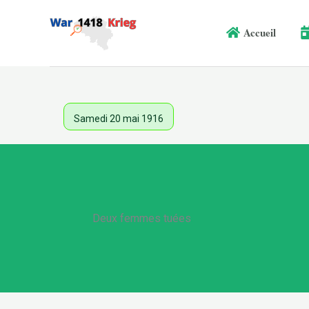
Aller
au
Accueil
contenu
Samedi 20 mai 1916
Deux femmes tuées
.