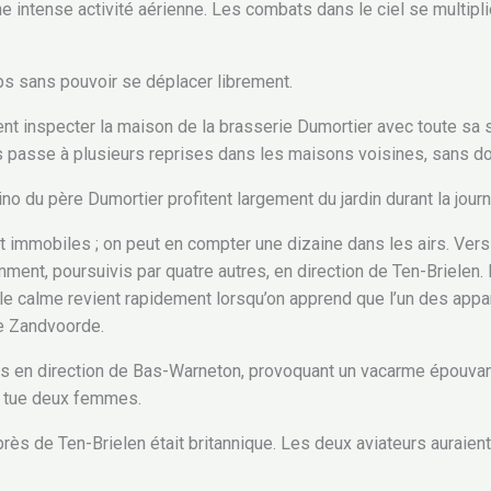
e intense activité aérienne. Les combats dans le ciel se multipli
ps sans pouvoir se déplacer librement.
t inspecter la maison de la brasserie Dumortier avec toute sa suit
is passe à plusieurs reprises dans les maisons voisines, sans do
no du père Dumortier profitent largement du jardin durant la jour
t immobiles ; on peut en compter une dizaine dans les airs. Vers
ent, poursuivis par quatre autres, en direction de Ten-Brielen.
 le calme revient rapidement lorsqu’on apprend que l’un des appare
de Zandvoorde.
is en direction de Bas-Warneton, provoquant un vacarme épouvant
, tue deux femmes.
rès de Ten-Brielen était britannique. Les deux aviateurs auraient