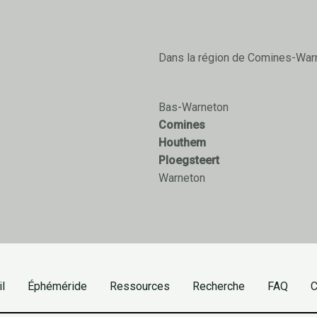
Dans la région de Comines-War
Bas-Warneton
Comines
Houthem
Ploegsteert
Warneton
l
Éphéméride
Ressources
Recherche
FAQ
C