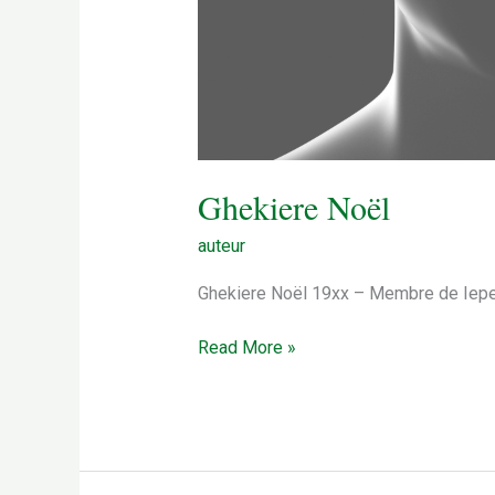
Ghekiere Noël
auteur
Ghekiere Noël 19xx – Membre de Iepe
Ghekiere
Read More »
Noël