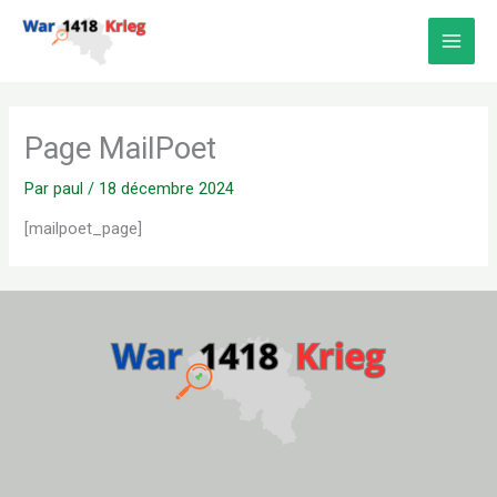
Aller
au
contenu
Page MailPoet
Par
paul
/
18 décembre 2024
[mailpoet_page]