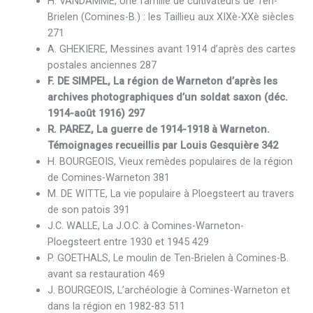
H. VANDAMME, Une famille de cultivateurs de Ten-
Brielen (Comines-B.) : les Taillieu aux XIXè-XXè siècles
271
A. GHEKIERE, Messines avant 1914 d’après des cartes
postales anciennes 287
F. DE SIMPEL, La région de Warneton d’après les
archives photographiques d’un soldat saxon (déc.
1914-août 1916) 297
R. PAREZ, La guerre de 1914-1918 à Warneton.
Témoignages recueillis par Louis Gesquière 342
H. BOURGEOIS, Vieux remèdes populaires de la région
de Comines-Warneton 381
M. DE WITTE, La vie populaire à Ploegsteert au travers
de son patois 391
J.C. WALLE, La J.O.C. à Comines-Warneton-
Ploegsteert entre 1930 et 1945 429
P. GOETHALS, Le moulin de Ten-Brielen à Comines-B.
avant sa restauration 469
J. BOURGEOIS, L’archéologie à Comines-Warneton et
dans la région en 1982-83 511