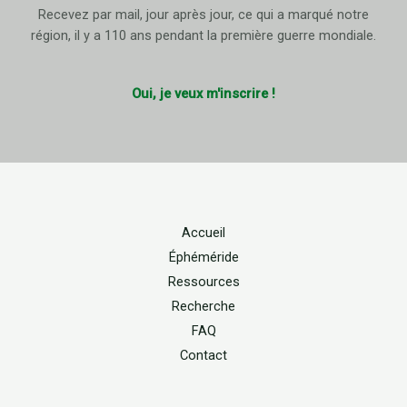
Recevez par mail, jour après jour, ce qui a marqué notre
région, il y a 110 ans pendant la première guerre mondiale.
Oui, je veux m'inscrire !
Accueil
Éphéméride
Ressources
Recherche
FAQ
Contact