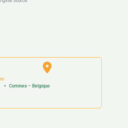
iginal Source:
eu :
Comines – Belgique