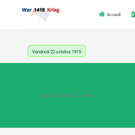
Aller
au
Accueil
contenu
Vendredi 22 octobre 1915
Georg Lill quitte Comines