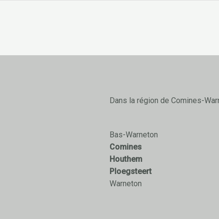
Dans la région de Comines-War
Bas-Warneton
Comines
Houthem
Ploegsteert
Warneton