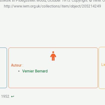
eastwork in Ploegstreet Wood, October 1915. Copyright: © IWM. Or
http://www.iwm.org.uk/collections/item/object/205214249
Li
Auteur :
Vernier Bernard
t 1952.
↩︎