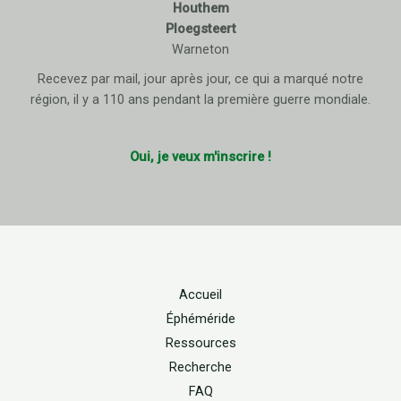
Houthem
Ploegsteert
Warneton
Recevez par mail, jour après jour, ce qui a marqué notre
région, il y a 110 ans pendant la première guerre mondiale.
Oui, je veux m'inscrire !
Accueil
Éphéméride
Ressources
Recherche
FAQ