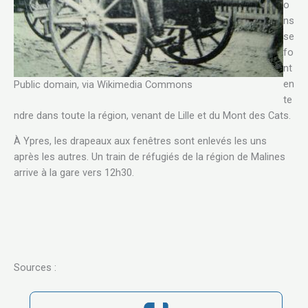
o
ns
se
fo
nt
en
Public domain, via Wikimedia Commons
te
ndre dans toute la région, venant de Lille et du Mont des Cats.
À Ypres, les drapeaux aux fenêtres sont enlevés les uns
après les autres. Un train de réfugiés de la région de Malines
arrive à la gare vers 12h30.
Sources :