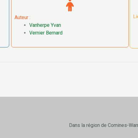
Li
Auteur :
Vanherpe Yvan
Vernier Bernard
Dans la région de Comines-War