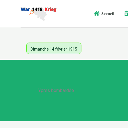
Aller
au
Accueil
contenu
Dimanche 14 février 1915
Ypres bombardée
.