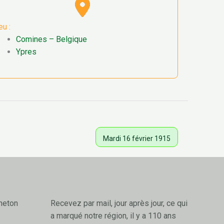
eu :
Comines – Belgique
Ypres
Mardi 16 février 1915
neton
Recevez par mail, jour après jour, ce qui
a marqué notre région, il y a 110 ans