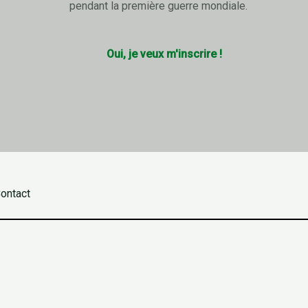
pendant la première guerre mondiale.
Oui, je veux m'inscrire !
ontact