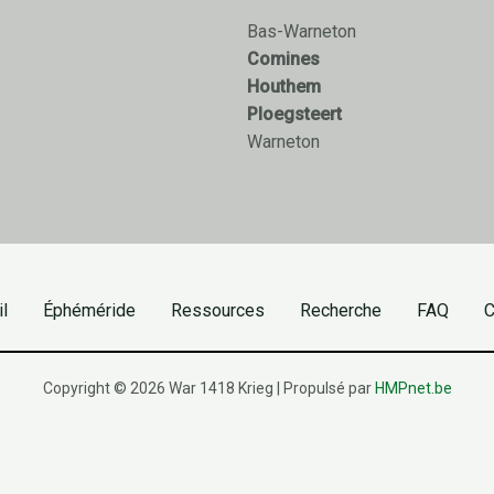
Bas-Warneton
Comines
Houthem
Ploegsteert
Warneton
l
Éphéméride
Ressources
Recherche
FAQ
C
Copyright © 2026 War 1418 Krieg | Propulsé par
HMPnet.be