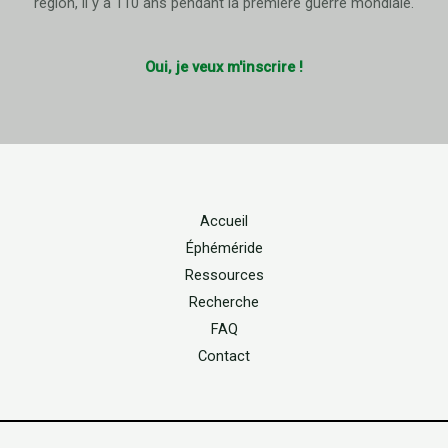
région, il y a 110 ans pendant la première guerre mondiale.
Oui, je veux m'inscrire !
Accueil
Éphéméride
Ressources
Recherche
FAQ
Contact