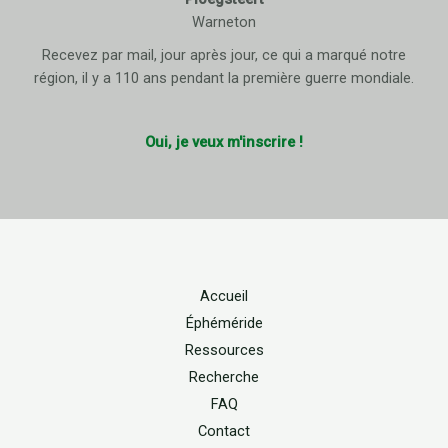
Warneton
Recevez par mail, jour après jour, ce qui a marqué notre
région, il y a 110 ans pendant la première guerre mondiale.
Oui, je veux m'inscrire !
Accueil
Éphéméride
Ressources
Recherche
FAQ
Contact