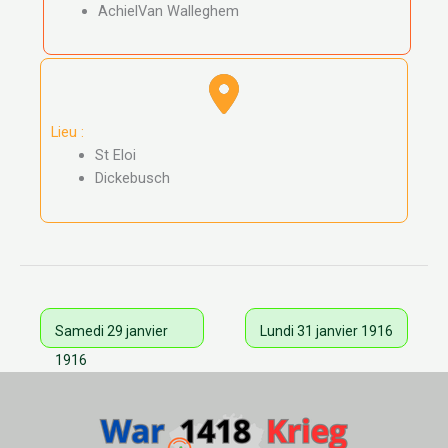
AchielVan Walleghem
Lieu :
St Eloi
Dickebusch
Samedi 29 janvier
Lundi 31 janvier 1916
1916