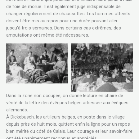
de foie de morue. Il est également jugé indispensable de
changer régulièrement de chaussettes. Les hommes atteints
doivent être mis au repos pour une durée pouvant aller
jusqu’à trois semaines. Dans certains cas extrêmes, des
amputations ont même été nécessaires.
RMAN ARMY ON THE WESTERN FRONT, 1914-
THE BRITISH ARMY ON THE WESTERN FRONT, 
 87599) Local women employed in a military
(Q 8539) French women darning socks at a Br
arning socks and underwear. Copyright: © IWM.
laundry. Frevent, 15 February 1918. Copyrigh
Original Source:
Original Source:
.iwm.org.uk/collections/item/object/205080949
http://www.iwm.org.uk/collections/item/objec
Dans la zone non occupée, on donne lecture en chaire de
vérité de la lettre des évêques belges adressée aux évêques
allemands.
À Dickebusch, les artilleurs belges, en poste dans le village
depuis près de huit mois, quittent enfin la ligne pour un repos
bien mérité du côté de Calais. Leur courage et leur savoir-faire
ont été unanimement reconnus et appréciés.