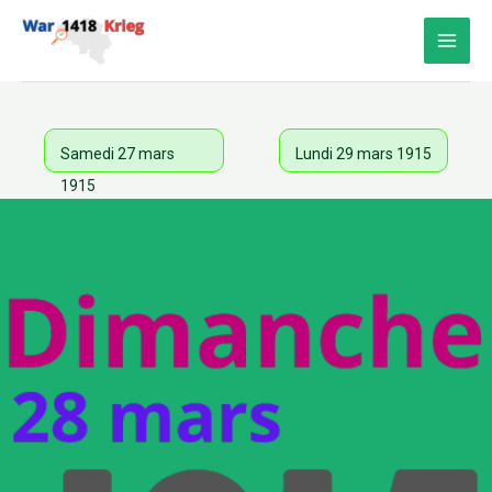
Aller
au
contenu
Samedi 27 mars
Lundi 29 mars 1915
1915